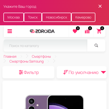
Укажите Ваш город
Москва
Томск
Новосибирск
Кемерово
0
0
0
Главная
Смартфоны
Смартфоны Samsung
Фильтр
По умолчанию