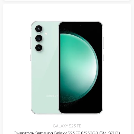
GALAXY S23 FE
Смартфон Samsung Galaxy S23 FE 8/256GB (SM-S711B)