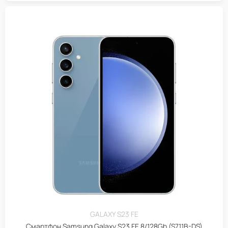
GALAXY S23 FE
Смартфон Samsung Galaxy S23 FE 8/128Gb (S711B-DS)