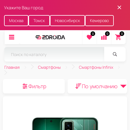
Укажите Ваш город
Москва
Томск
Новосибирск
Кемерово
0
0
0
Главная
Смартфоны
Смартфоны Infinix
Фильтр
По умолчанию