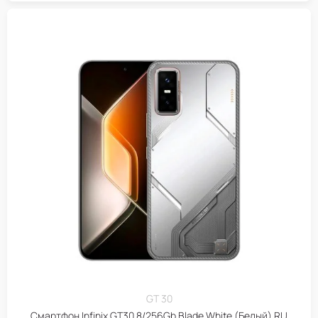
GT 30
Смартфон Infinix GT30 8/256Gb Blade White (Белый) RU