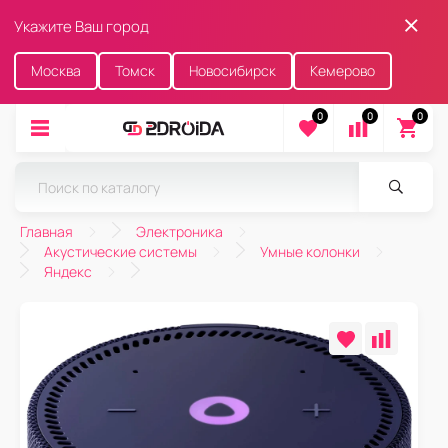
Укажите Ваш город
Москва
Томск
Новосибирск
Кемерово
0
0
0
Главная
Электроника
Акустические системы
Умные колонки
Яндекс