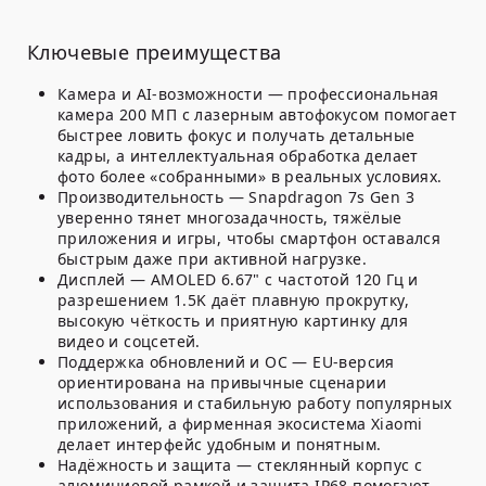
Ключевые преимущества
Камера и AI-возможности
— профессиональная
камера 200 МП с лазерным автофокусом помогает
быстрее ловить фокус и получать детальные
кадры, а интеллектуальная обработка делает
фото более «собранными» в реальных условиях.
Производительность
— Snapdragon 7s Gen 3
уверенно тянет многозадачность, тяжёлые
приложения и игры, чтобы смартфон оставался
быстрым даже при активной нагрузке.
Дисплей
— AMOLED 6.67" с частотой 120 Гц и
разрешением 1.5K даёт плавную прокрутку,
высокую чёткость и приятную картинку для
видео и соцсетей.
Поддержка обновлений и ОС
— EU-версия
ориентирована на привычные сценарии
использования и стабильную работу популярных
приложений, а фирменная экосистема Xiaomi
делает интерфейс удобным и понятным.
Надёжность и защита
— стеклянный корпус с
алюминиевой рамкой и защита IP68 помогают