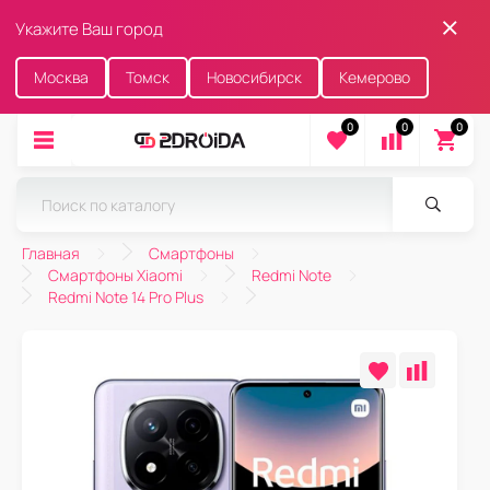
Укажите Ваш город
Москва
Томск
Новосибирск
Кемерово
0
0
0
Главная
Смартфоны
Смартфоны Xiaomi
Redmi Note
Redmi Note 14 Pro Plus