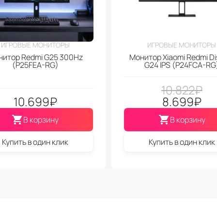
ИГРОВЫЕ МОНИТОРЫ
ИГРОВЫЕ МОНИТОРЫ
нитор Redmi G25 300Hz
Монитор Xiaomi Redmi Di
(P25FEA-RG)
G24 IPS (P24FCA-RG
10.822
₽
10.699
₽
8.699
₽
В корзину
В корзину
Купить в один клик
Купить в один клик