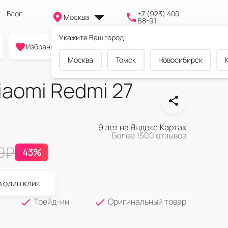
Блог
+7 (923) 400-
Москва
68-91
Укажите Ваш город
0
0
0
Избранное
Cравнение
Корзина
Москва
Томск
Новосибирск
aomi Redmi 27
9 лет на Яндекс.Картах
Более 1500 отзывов
9
₽
43%
в один клик
Трейд-ин
Оригинальный товар