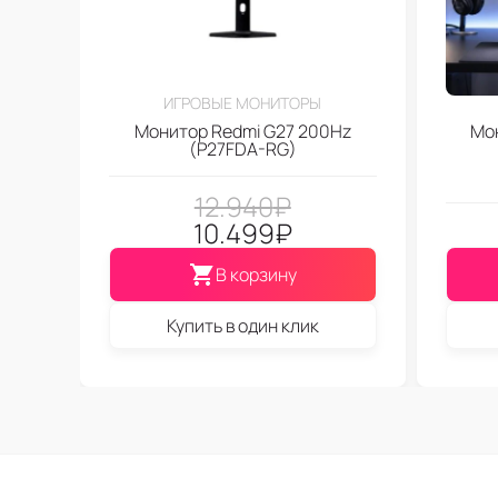
ИГРОВЫЕ МОНИТОРЫ
Монитор Redmi G27 200Hz
Мо
(P27FDA-RG)
12.940
₽
10.499
₽
В корзину
Купить в один клик