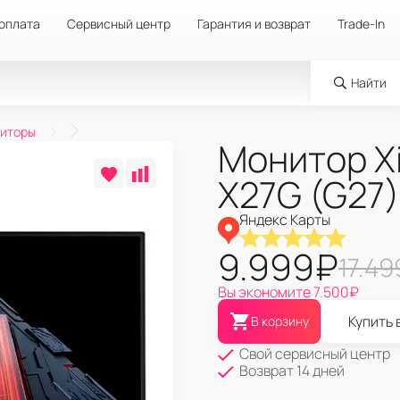
 оплата
Сервисный центр
Гарантия и возврат
Trade-In
Найти
ниторы
Монитор Xi
X27G (G27)
Яндекс Карты
9.999
₽
17.49
Вы экономите
7.500
₽
Купить 
В корзину
Свой сервисный центр
Возврат 14 дней