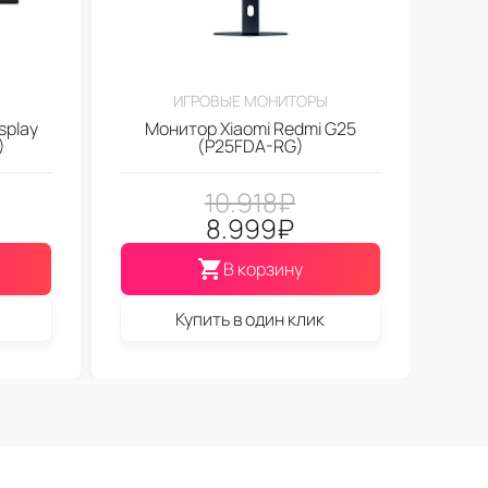
ИГРОВЫЕ МОНИТОРЫ
splay
Монитор Xiaomi Redmi G25
)
(P25FDA-RG)
10.918
₽
8.999
₽
В корзину
Купить в один клик