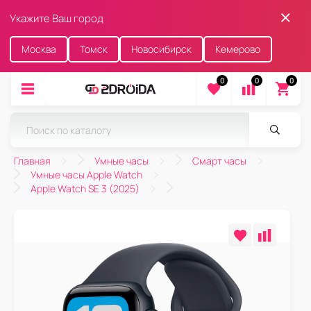
Укажите Ваш город
Москва
Томск
Новосибирск
Кемерово
0
0
0
Главная
Умные часы
Смарт часы
Умные часы Apple Watch
Apple Watch SE 3 (2025)