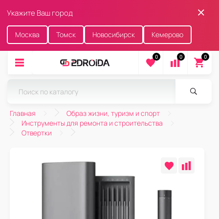
Укажите Ваш город
Москва
Томск
Новосибирск
Кемерово
0
0
0
Главная
Образ жизни, туризм и спорт
Инструменты для ремонта и строительства
Отвертки