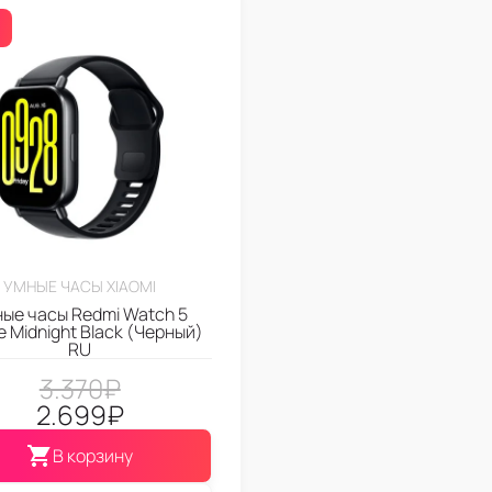
УМНЫЕ ЧАСЫ XIAOMI
ые часы Redmi Watch 5
e Midnight Black (Черный)
RU
3.370
₽
2.699
₽
В корзину