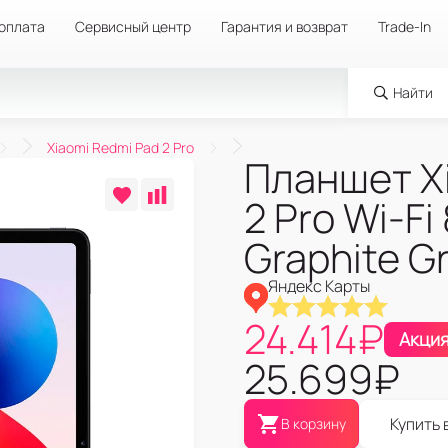
 оплата
Сервисный центр
Гарантия и возврат
Trade-In
Найти
Xiaomi Redmi Pad 2 Pro
Планшет X
2 Pro Wi-F
Graphite G
Яндекс Карты
24.414
₽
Акци
25.699
₽
Купить 
В корзину