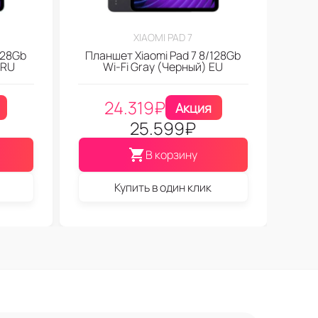
XIAOMI PAD 7
128Gb
Планшет Xiaomi Pad 7 8/128Gb
 RU
Wi-Fi Gray (Черный) EU
24.319
₽
Акция
25.599
₽
В корзину
Купить в один клик