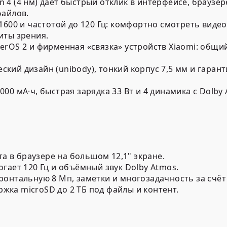
4 (4 нм) даёт быстрый отклик в интерфейсе, браузер
файлов.
1600 и частотой до 120 Гц: комфортно смотреть видео
иты зрения.
erOS 2 и фирменная «связка» устройств Xiaomi: общи
ий дизайн (unibody), тонкий корпус 7,5 мм и гарант
00 мА·ч, быстрая зарядка 33 Вт и 4 динамика с Dolb
та в браузере на большом 12,1" экране.
гает 120 Гц и объёмный звук Dolby Atmos.
онтальную 8 Мп, заметки и многозадачность за счёт 
ржка microSD до 2 ТБ под файлы и контент.