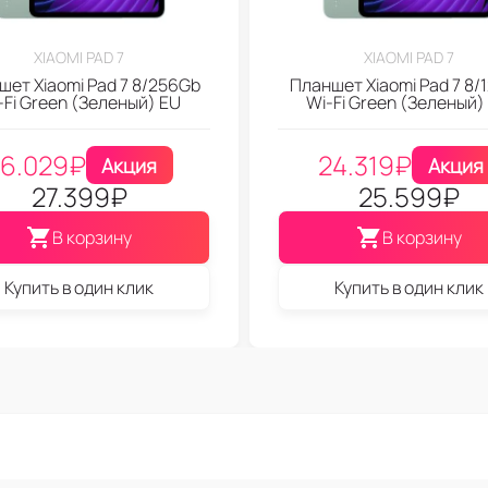
XIAOMI PAD 7
XIAOMI PAD 7
шет Xiaomi Pad 7 8/256Gb
Планшет Xiaomi Pad 7 8/
-Fi Green (Зеленый) EU
Wi-Fi Green (Зеленый)
6.029
₽
24.319
₽
Акция
Акция
27.399
₽
25.599
₽
В корзину
В корзину
Купить в один клик
Купить в один клик