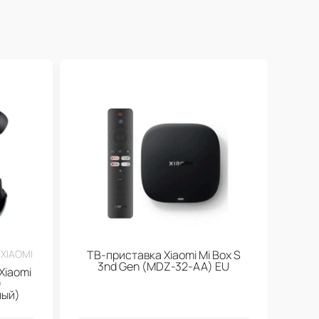
XIAOMI
ТВ-приставка Xiaomi Mi Box S
3nd Gen (МDZ-32-АА) EU
Xiaomi
)
ный)