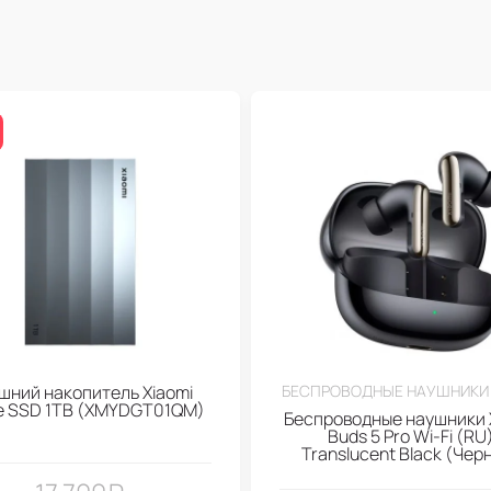
шний накопитель Xiaomi
БЕСПРОВОДНЫЕ НАУШНИКИ 
le SSD 1TB (XMYDGT01QM)
Беспроводные наушники 
Buds 5 Pro Wi-Fi (RU
Translucent Black (Чер