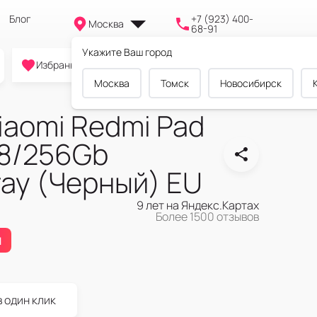
Блог
+7 (923) 400-
Москва
68-91
Укажите Ваш город
0
0
0
Избранное
Cравнение
Корзина
Москва
Томск
Новосибирск
iaomi Redmi Pad
i 8/256Gb
ray (Черный) EU
9 лет на Яндекс.Картах
Более 1500 отзывов
я
в один клик