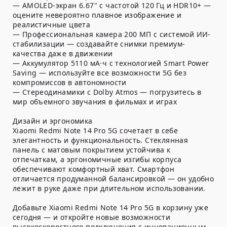
— AMOLED-экран 6.67" с частотой 120 Гц и HDR10+ —
оцените невероятно плавное изображение и
реалистичные цвета
— Профессиональная камера 200 МП с системой ИИ-
стабилизации — создавайте снимки премиум-
качества даже в движении
— Аккумулятор 5110 мА·ч с технологией Smart Power
Saving — используйте все возможности 5G без
компромиссов в автономности
— Стереодинамики с Dolby Atmos — погрузитесь в
мир объемного звучания в фильмах и играх
Дизайн и эргономика
Xiaomi Redmi Note 14 Pro 5G сочетает в себе
элегантность и функциональность. Стеклянная
панель с матовым покрытием устойчива к
отпечаткам, а эргономичные изгибы корпуса
обеспечивают комфортный хват. Смартфон
отличается продуманной балансировкой — он удобно
лежит в руке даже при длительном использовании.
Добавьте Xiaomi Redmi Note 14 Pro 5G в корзину уже
сегодня — и откройте новые возможности
высокоскоростного подключения с инновационным