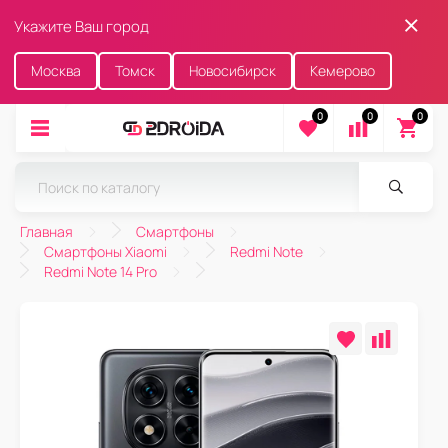
Укажите Ваш город
Москва
Томск
Новосибирск
Кемерово
0
0
0
Главная
Смартфоны
Смартфоны Xiaomi
Redmi Note
Redmi Note 14 Pro