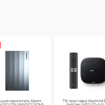
шний накопитель Xiaomi
ТВ-приставка Xiaomi Mi 
le SSD 1TB (XMYDGT01QM)
3nd Gen (МDZ-32-АА)