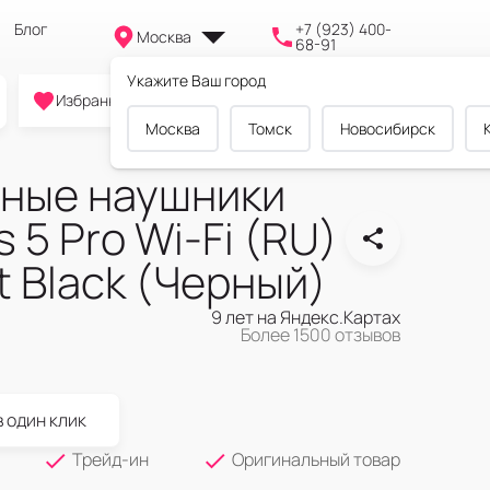
Блог
+7 (923) 400-
Москва
68-91
Укажите Ваш город
0
0
0
Избранное
Cравнение
Корзина
Москва
Томск
Новосибирск
ные наушники
 5 Pro Wi-Fi (RU)
t Black (Черный)
9 лет на Яндекс.Картах
Более 1500 отзывов
в один клик
Трейд-ин
Оригинальный товар