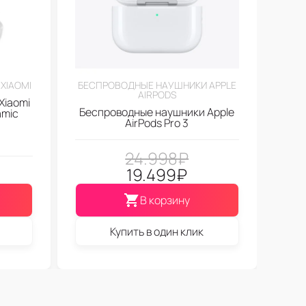
XIAOMI
БЕСПРОВОДНЫЕ НАУШНИКИ APPLE
AIRPODS
Xiaomi
Беспроводные наушники Apple
amic
AirPods Pro 3
24.998
₽
19.499
₽
В корзину
Купить в один клик