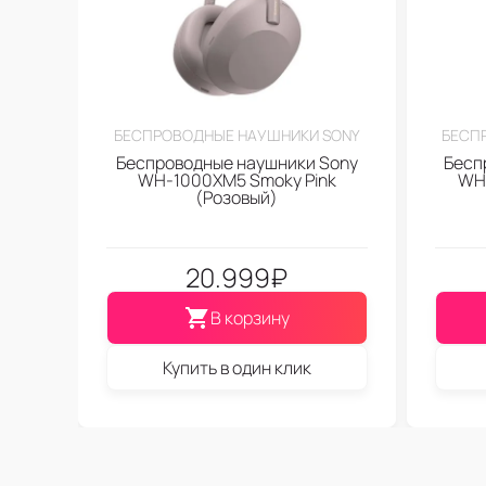
БЕСПРОВОДНЫЕ НАУШНИКИ SONY
БЕСП
Беспроводные наушники Sony
Бесп
WH-1000XM5 Smoky Pink
WH-
(Розовый)
20.999
₽
В корзину
Купить в один клик