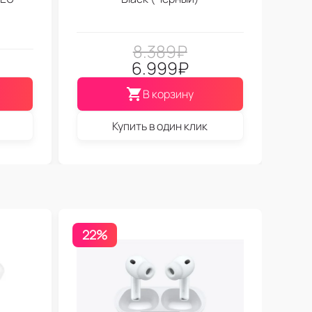
8.389
₽
6.999
₽
В корзину
Купить в один клик
22%