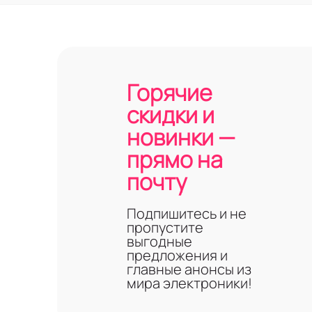
Горячие
скидки и
новинки —
прямо на
почту
Подпишитесь и не
пропустите
выгодные
предложения и
главные анонсы из
мира электроники!