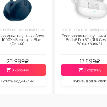
РОВОДНЫЕ НАУШНИКИ SONY
БЕСПРОВОДНЫЕ НАУШНИКИ 
роводные наушники Sony
Беспроводные наушники 
1000XM5 Midnight Blue
Buds 5 Pro BT (RU) Cer
(Синий)
White (Белый)
20.999
₽
17.899
₽
В корзину
В корзину
Купить в один клик
Купить в один клик