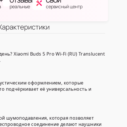
+
ОТЗЫВЫ
СВОЙ
в
реальные
сервисный центр
Характеристики
? Xiaomi Buds 5 Pro Wi-Fi (RU) Translucent
.
кустическим оформлением, которые
то подчёркивает её универсальность и
емой шумоподавления, которая позволяет
беспроводное соединение делают наушники