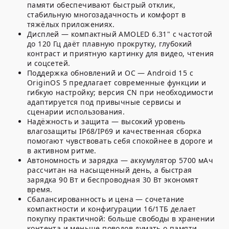
памяти обеспечивают быстрый отклик,
стабильную многозадачность и комфорт в
тяжёлых приложениях.
Дисплей — компактный AMOLED 6.31" с частотой
до 120 Гц даёт плавную прокрутку, глубокий
контраст и приятную картинку для видео, чтения
и соцсетей.
Поддержка обновлений и ОС — Android 15 с
OriginOS 5 предлагает современные функции и
гибкую настройку; версия CN при необходимости
адаптируется под привычные сервисы и
сценарии использования.
Надёжность и защита — высокий уровень
влагозащиты IP68/IP69 и качественная сборка
помогают чувствовать себя спокойнее в дороге и
в активном ритме.
Автономность и зарядка — аккумулятор 5700 мАч
рассчитан на насыщенный день, а быстрая
зарядка 90 Вт и беспроводная 30 Вт экономят
время.
Сбалансированность и цена — сочетание
компактности и конфигурации 16/1ТБ делает
покупку практичной: больше свободы в хранении
контента и меньше поводов думать о памяти.