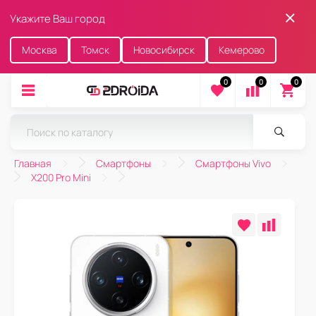
Укажите Ваш город
Москва
Томск
Новосибирск
Кемерово
0
0
0
Главная
Смартфоны
Смартфоны Vivo
X200 Pro Mini