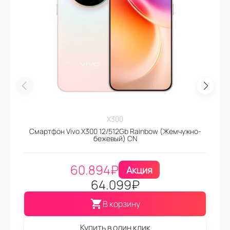
X300
Смартфон Vivo X300 12/512Gb Rainbow (Жемчужно-
бежевый) CN
60.894
₽
Акция
64.099
₽
В корзину
Купить в один клик