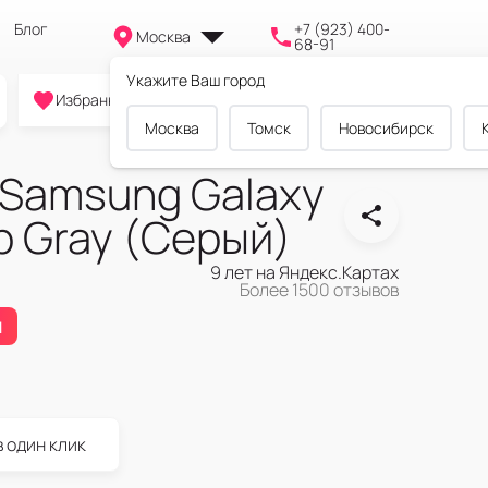
Блог
+7 (923) 400-
Москва
68-91
Укажите Ваш город
0
0
0
Избранное
Cравнение
Корзина
Москва
Томск
Новосибирск
Samsung Galaxy
b Gray (Серый)
9 лет на Яндекс.Картах
Более 1500 отзывов
я
в один клик