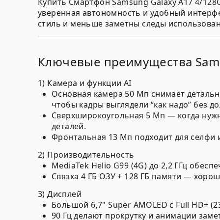
Купить Смартфон Samsung Galaxy A17 4/128
уверенная автономность и удобный интерфе
стиль и меньше заметны следы использова
Ключевые преимущества Sams
1) Камера и функции AI
Основная камера 50 Мп снимает детально
чтобы кадры выглядели “как надо” без д
Сверхширокоугольная 5 Мп — когда нужно
деталей.
Фронтальная 13 Мп подходит для селфи и
2) Производительность
MediaTek Helio G99 (4G) до 2,2 ГГц обес
Связка 4 ГБ ОЗУ + 128 ГБ памяти — хор
3) Дисплей
Большой 6,7" Super AMOLED с Full HD+ (
90 Гц делают прокрутку и анимации заме