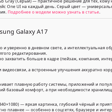
Gb Gray (Серый) — практичное решение для тех, кому
йс One UI на каждый день. Серый цвет — универсальн
ния.
Подробнее о модели можно узнать в статье
.
ung Galaxy A17
 и уверенно в дневном свете, а интеллектуальная об
олгого редактирования.
 захватить больше в кадре (пейзаж, компания, инте
 видеосвязи, а встроенные улучшения аккуратно корр
печивает плавную работу системы, приложений и попул
оший базовый комфорт, а при необходимости хранилищ
2340×1080) — яркая картинка, глубокий чёрный и прия
тно плавнее — особенно в соцсетях, браузере и инте