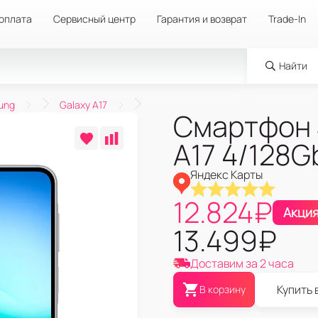
 оплата
Сервисный центр
Гарантия и возврат
Trade-In
Найти
ung
Galaxy A17
Смартфон 
A17 4/128G
Яндекс Карты
12.824
₽
Акци
13.499
₽
Доставим за 2 часа
Купить 
В корзину