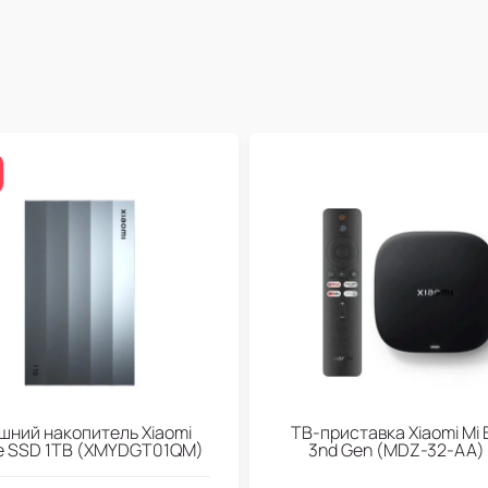
шний накопитель Xiaomi
ТВ-приставка Xiaomi Mi 
le SSD 1TB (XMYDGT01QM)
3nd Gen (МDZ-32-АА)