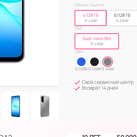
Объем памяти
4/128 ГБ
6/128 ГБ
13.499
₽
14.699
₽
SIM
Dual: nano SIM
13.499
₽
Цвет
13.599
₽
13.599
₽
13.499
₽
Свой сервисный центр
Возврат 14 дней