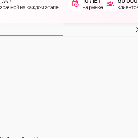
IDA?
10 ЛЕТ
50 000
на рынке
клиенто
озрачной на каждом этапе