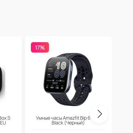
17%
Бесп
Box S
Умные часы Amazfit Bip 6 Soft
 EU
Black (Черный)