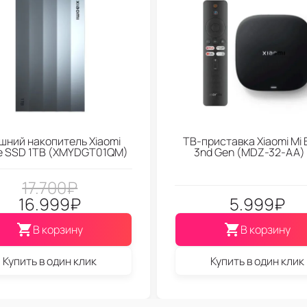
шний накопитель Xiaomi
ТВ-приставка Xiaomi Mi 
le SSD 1TB (XMYDGT01QM)
3nd Gen (МDZ-32-АА)
17.700
₽
16.999
₽
5.999
₽
В корзину
В корзину
Купить в один клик
Купить в один клик