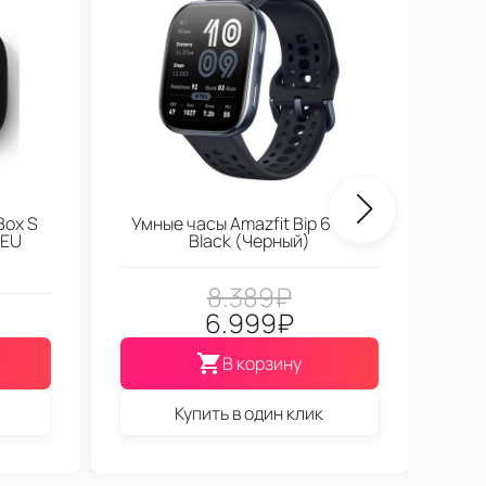
Box S
Умные часы Amazfit Bip 6 Soft
 EU
Black (Черный)
8.389
₽
6.999
₽
В корзину
Купить в один клик