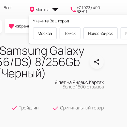
Блог
+7 (923) 400-
Москва
68-91
Укажите Ваш город
0
0
0
Избранное
Cравнение
Корзина
Москва
Томск
Новосибирск
Samsung Galaxy
66/DS) 8/256Gb
 (Черный)
9 лет на Яндекс.Картах
Более 1500 отзывов
Трейд-ин
Оригинальный товар