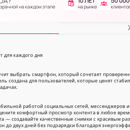
IDA?
10 ЛЕТ
50 000
на рынке
клиенто
озрачной на каждом этапе
т для каждого дня
ачит выбрать смартфон, который сочетает проверенн
ель создана для пользователей, которые ценят стаби
адачах.
абильной работой социальных сетей, мессенджеров 
цените комфортный просмотр контента в любое время 
та — создавайте качественные снимки с красивым р
он до двух дней без подзарядки благодаря энергоэф