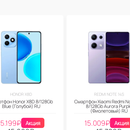
HONOR X8D
REDMI NOTE 14S
тфон Honor X8D 8/128Gb
Смартфон Xiaomi Redmi No
Blue (Голубой) RU
8/128Gb Aurora Purpl
(Фиолетовый) RU
15.199
₽
15.009
₽
Акция
Акция