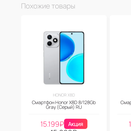
Похожие товары
HONOR X8D
Смартфон Honor X8D 8/128Gb
Смар
Gray (Серый) RU
15.199
₽
Акция