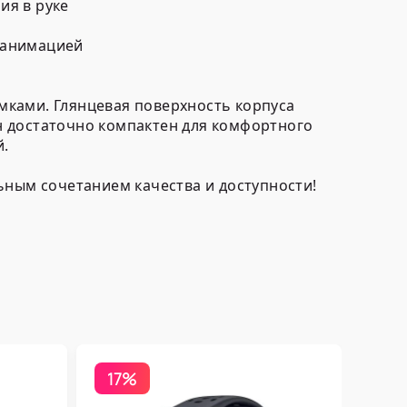
ия в руке
 анимацией
мками. Глянцевая поверхность корпуса
н достаточно компактен для комфортного
й.
ьным сочетанием качества и доступности!
17%
Бесп