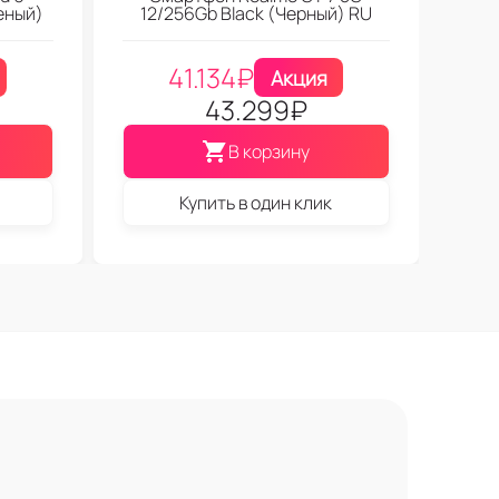
леный)
12/256Gb Black (Черный) RU
41.134
₽
Акция
43.299
₽
В корзину
Купить в один клик