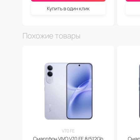
Купить в один клик
Похожие товары
V70 FE
Смартфон VIVO V70 FE 8/512Gb
Смар