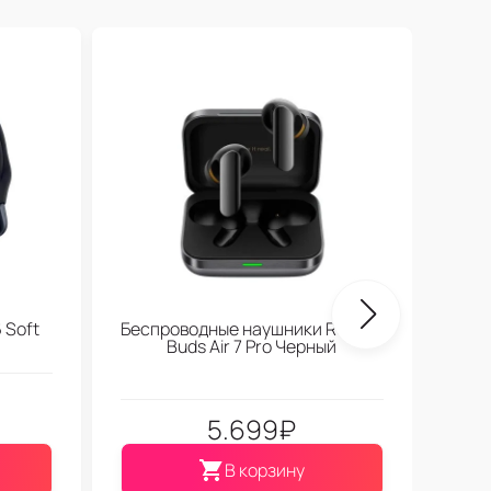
One
 Soft
Беспроводные наушники Realme
Buds Air 7 Pro Черный
5.699
₽
В корзину