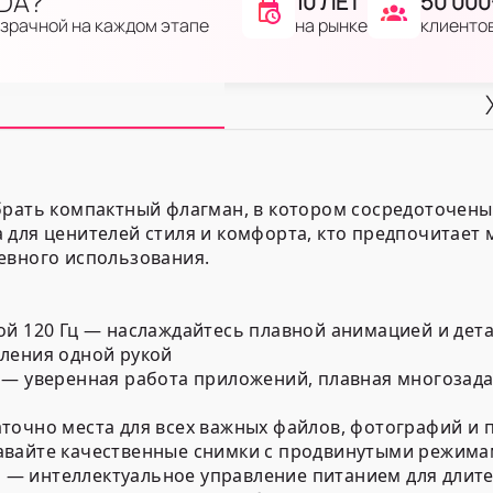
IDA?
10 ЛЕТ
50 000
на рынке
клиенто
озрачной на каждом этапе
брать компактный флагман, в котором сосредоточены
 для ценителей стиля и комфорта, кто предпочитае
евного использования.
ой 120 Гц — наслаждайтесь плавной анимацией и де
ления одной рукой
 — уверенная работа приложений, плавная многозада
точно места для всех важных файлов, фотографий и
авайте качественные снимки с продвинутыми режима
— интеллектуальное управление питанием для длите