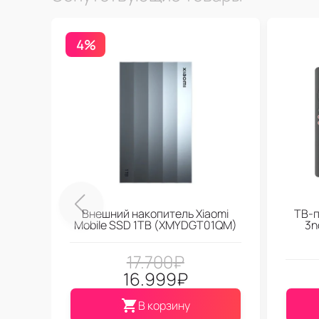
4%
Внешний накопитель Xiaomi
ТВ-п
Mobile SSD 1TB (XMYDGT01QM)
3n
17.700
₽
16.999
₽
В корзину