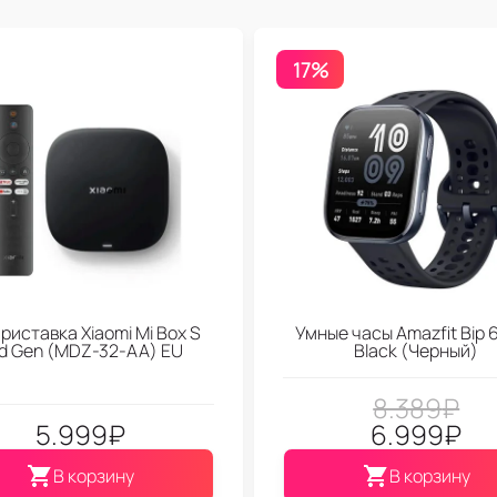
17%
риставка Xiaomi Mi Box S
Умные часы Amazfit Bip 6
d Gen (МDZ-32-АА) EU
Black (Черный)
8.389
₽
5.999
₽
6.999
₽
В корзину
В корзину