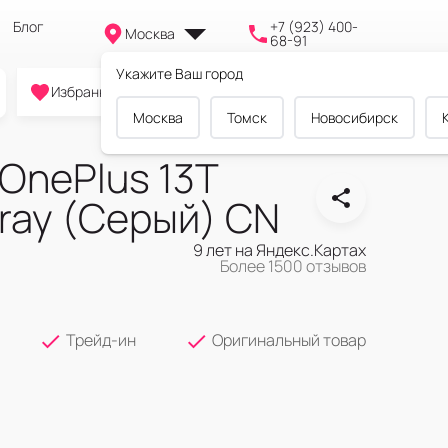
Блог
+7 (923) 400-
Москва
68-91
Укажите Ваш город
0
0
0
Избранное
Cравнение
Корзина
Москва
Томск
Новосибирск
OnePlus 13T
ray (Серый) CN
9 лет на Яндекс.Картах
Более 1500 отзывов
Трейд-ин
Оригинальный товар