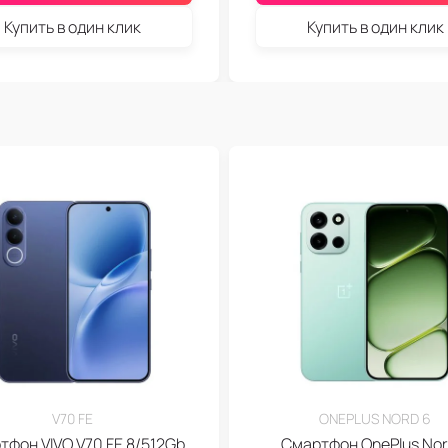
Купить в один клик
Купить в один клик
V70 FE
ONEPLUS NORD 6
тфон VIVO V70 FE 8/512Gb
Смартфон OnePlus Nor