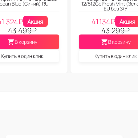
cean Blue (Синий) RU
12/512Gb Fresh Mint (Зе
EU без З/У
41.324
₽
41.134
₽
Акция
Акция
43.499
₽
43.299
₽
В корзину
В корзину
Купить в один клик
Купить в один клик