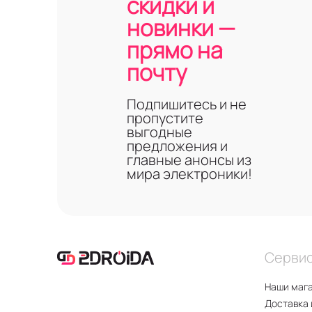
скидки и
новинки —
прямо на
почту
Подпишитесь и не
пропустите
выгодные
предложения и
главные анонсы из
мира электроники!
Серви
Наши маг
Доставка 