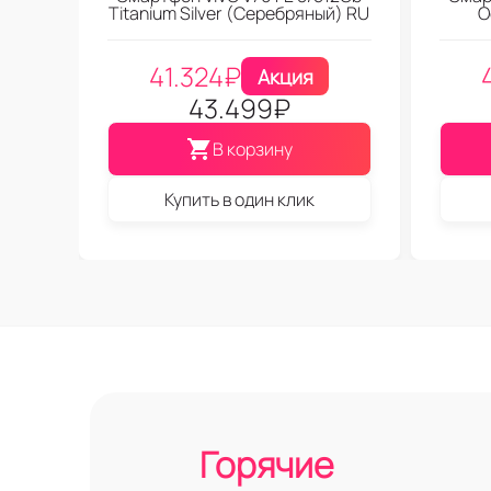
Titanium Silver (Серебряный) RU
O
41.324
₽
Акция
43.499
₽
В корзину
Купить в один клик
Горячие