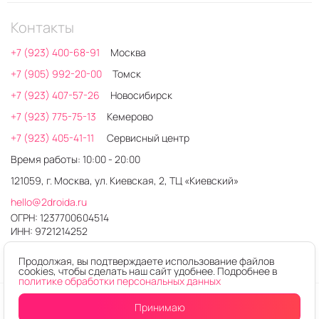
Контакты
+7 (923) 400-68-91
Москва
+7 (905) 992-20-00
Томск
+7 (923) 407-57-26
Новосибирск
+7 (923) 775-75-13
Кемерово
+7 (923) 405-41-11
Сервисный центр
Время работы: 10:00 - 20:00
121059, г. Москва, ул. Киевская, 2, ТЦ «Киевский»
hello@2droida.ru
ОГРН: 1237700604514
ИНН: 9721214252
Продолжая, вы подтверждаете использование файлов
cookies, чтобы сделать наш сайт удобнее. Подробнее в
политике обработки персональных данных
© 2026. Любое использование контента без письменного
Принимаю
Уведомить
о поступлении
разрешения запрещено