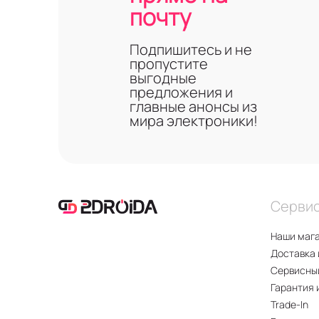
почту
Подпишитесь и не
пропустите
выгодные
предложения и
главные анонсы из
мира электроники!
Серви
Наши маг
Доставка 
Сервисны
Гарантия 
Trade-In