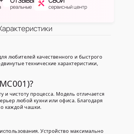
+
ОТЗЫВЫ
СВОЙ
в
реальные
сервисный центр
Характеристики
для любителей качественного и быстрого
одвинутые технические характеристики,
CMC001)?
у и чистоту процесса. Модель отличается
ерьер любой кухни или офиса. Благодаря
во каждой чашки.
 использования. Устройство максимально