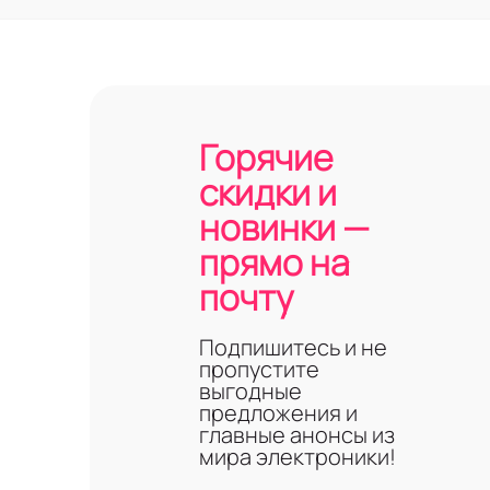
Горячие
скидки и
новинки —
прямо на
почту
Подпишитесь и не
пропустите
выгодные
предложения и
главные анонсы из
мира электроники!