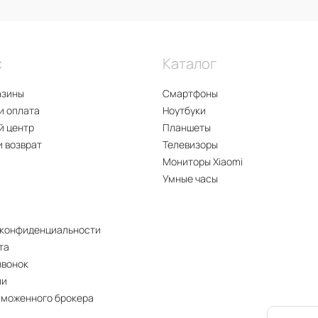
с
Каталог
азины
Смартфоны
и оплата
Ноутбуки
й центр
Планшеты
и возврат
Телевизоры
Мониторы Xiaomi
Умные часы
 конфиденциальности
та
звонок
ии
аможенного брокера