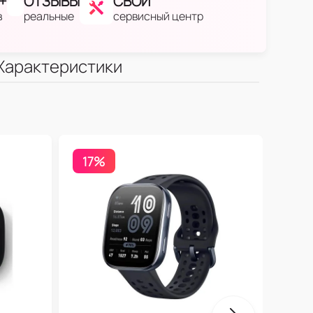
+
ОТЗЫВЫ
СВОЙ
в
реальные
сервисный центр
Характеристики
17%
Бесп