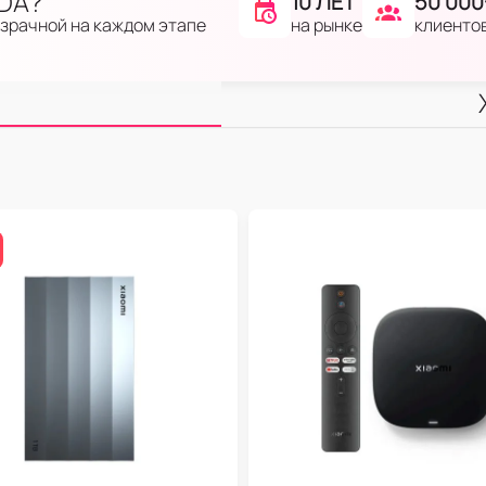
IDA?
10 ЛЕТ
50 000
на рынке
клиенто
озрачной на каждом этапе