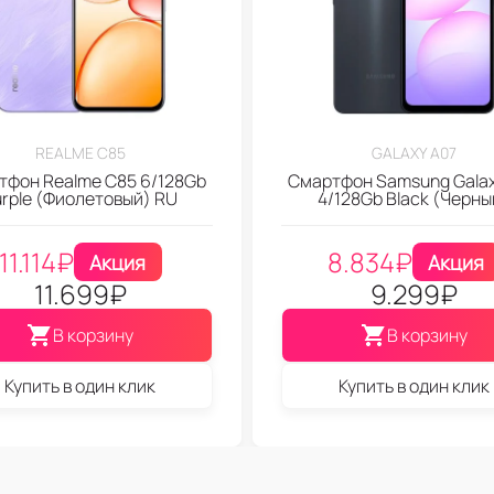
REALME C85
GALAXY A07
тфон Realme C85 6/128Gb
Смартфон Samsung Galax
urple (Фиолетовый) RU
4/128Gb Black (Черны
11.114
₽
8.834
₽
Акция
Акция
11.699
₽
9.299
₽
В корзину
В корзину
Купить в один клик
Купить в один клик