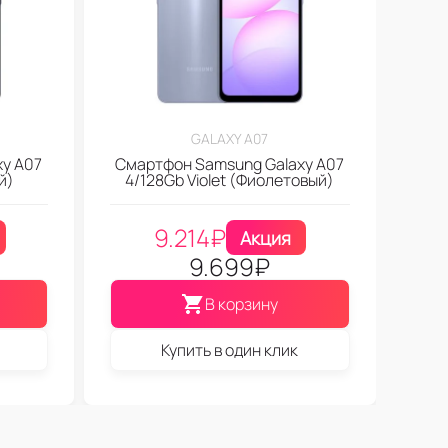
GALAXY A07
y A07
Смартфон Samsung Galaxy A07
й)
4/128Gb Violet (Фиолетовый)
9.214
₽
Акция
9.699
₽
В корзину
Купить в один клик