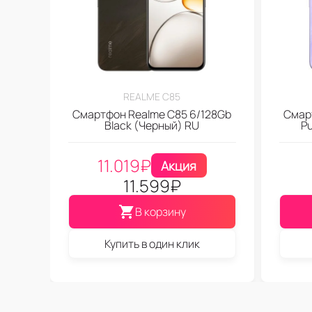
REALME C85
Смартфон Realme C85 6/128Gb
Смар
Black (Черный) RU
P
11.019
₽
Акция
11.599
₽
В корзину
Купить в один клик