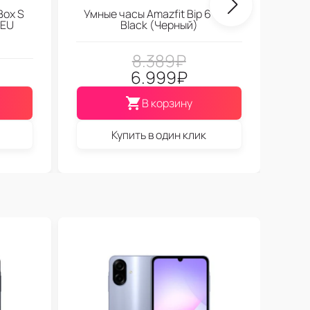
Box S
Умные часы Amazfit Bip 6 Soft
 EU
Black (Черный)
8.389
₽
6.999
₽
В корзину
Купить в один клик