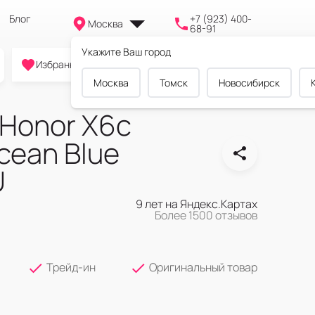
Блог
+7 (923) 400-
Москва
68-91
Укажите Ваш город
0
0
0
Избранное
Cравнение
Корзина
Москва
Томск
Новосибирск
Honor X6c
cean Blue
U
9 лет на Яндекс.Картах
Более 1500 отзывов
Трейд-ин
Оригинальный товар