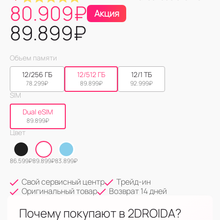
80.909
₽
Акция
89.899
₽
Объем памяти
12/256 ГБ
12/512 ГБ
12/1 ТБ
78.299
₽
89.899
₽
92.999
₽
SIM
Dual eSIM
89.899
₽
Цвет
86.599
₽
89.899
₽
83.899
₽
Свой сервисный центр
Трейд-ин
Оригинальный товар
Возврат 14 дней
Почему покупают в 2DROIDA?