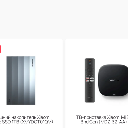
шний накопитель Xiaomi
ТВ-приставка Xiaomi Mi 
le SSD 1TB (XMYDGT01QM)
3nd Gen (МDZ-32-АА)