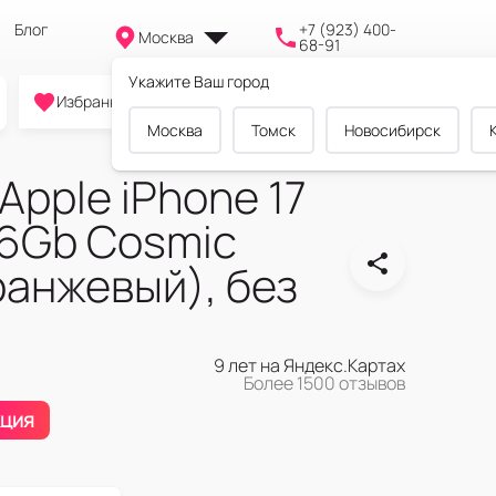
Блог
+7 (923) 400-
Москва
68-91
Укажите Ваш город
0
0
0
Избранное
Cравнение
Корзина
Москва
Томск
Новосибирск
pple iPhone 17
56Gb Cosmic
ранжевый), без
9 лет на Яндекс.Картах
Более 1500 отзывов
ция