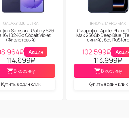
GALAXY S26 ULTRA
IPHONE 17 PRO MAX
тфон Samsung Galaxy S26
Смартфон Apple iPhone 1
a 16/1024Gb Cobalt Violet
Max 256Gb Deep Blue (Т
(Фиолетовый)
синий), без RuStor
08.964
₽
102.599
₽
Акция
Акци
114.699
₽
113.999
₽
В корзину
В корзину
Купить в один клик
Купить в один клик