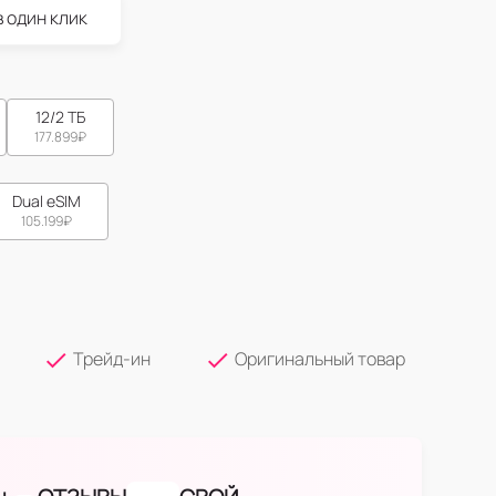
в один клик
12/2 ТБ
177.899
₽
Dual eSIM
105.199
₽
Трейд-ин
Оригинальный товар