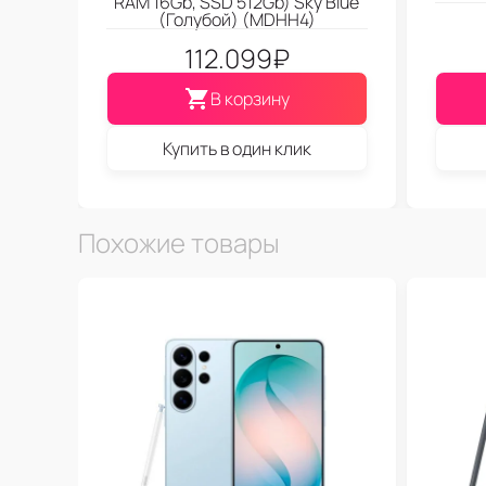
RAM 16Gb, SSD 512Gb) Sky Blue
(Голубой) (MDHH4)
112.099
₽
В корзину
Купить в один клик
Похожие товары