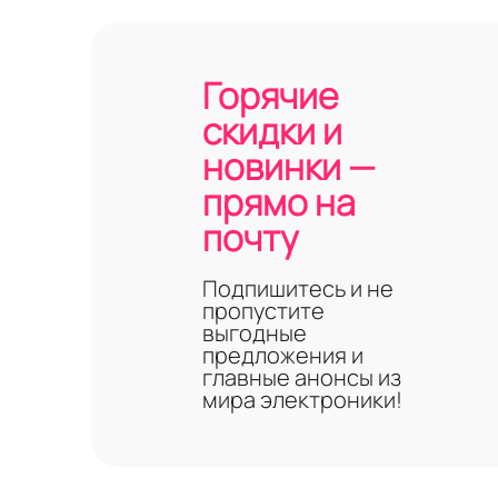
Горячие
скидки и
новинки —
прямо на
почту
Подпишитесь и не
пропустите
выгодные
предложения и
главные анонсы из
мира электроники!