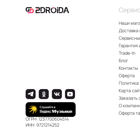
Серви
Наши маг
Доставка 
Сервисны
Гарантия 
Trade-In
Блог
Контакты
Оферта
Политика
Карта сай
Заказать 
О компан
Оферта т
ОГРН: 1237700604514
ИНН: 9721214252