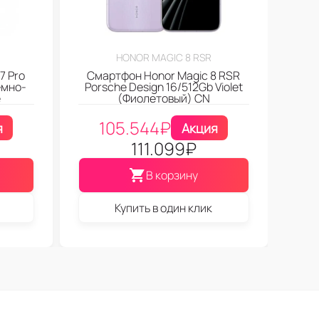
HONOR MAGIC 8 RSR
7 Pro
Смартфон Honor Magic 8 RSR
емно-
Porsche Design 16/512Gb Violet
e
(Фиолетовый) CN
105.544
₽
я
Акция
111.099
₽
В корзину
Купить в один клик