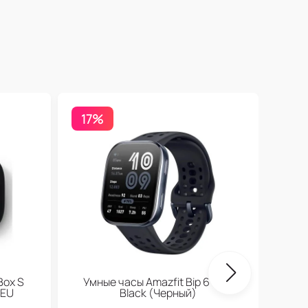
17%
Бесп
Box S
Умные часы Amazfit Bip 6 Soft
 EU
Black (Черный)