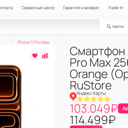
 оплата
Сервисный центр
Гарантия и возврат
Trade-In
Найти
iPhone 17 Pro Max
Смартфон A
Pro Max 2
Orange (О
RuStore
Яндекс Карты
103.049
₽
Ак
114.499
₽