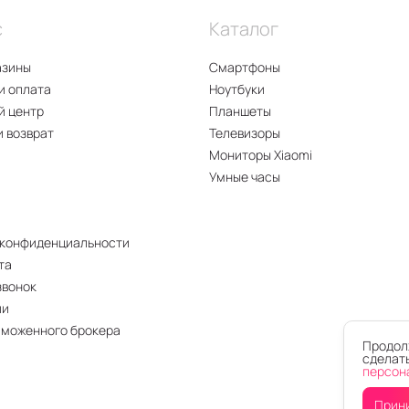
с
Каталог
азины
Смартфоны
и оплата
Ноутбуки
й центр
Планшеты
и возврат
Телевизоры
Мониторы Xiaomi
Умные часы
 конфиденциальности
та
звонок
ии
аможенного брокера
Продолж
сделать
персон
Прин