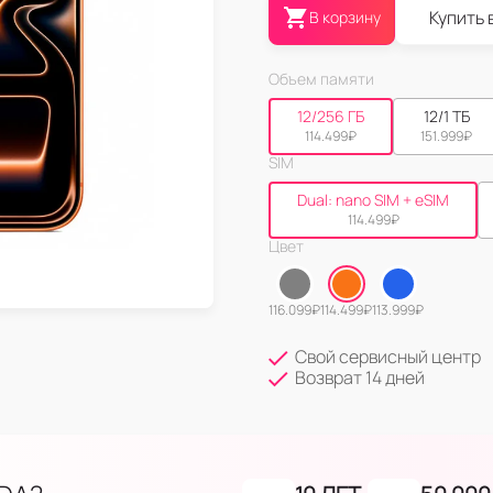
Купить 
В корзину
Объем памяти
12/256 ГБ
12/1 ТБ
114.499
₽
151.999
₽
SIM
Dual: nano SIM + eSIM
114.499
₽
Цвет
116.099
₽
114.499
₽
113.999
₽
Свой сервисный центр
Возврат 14 дней