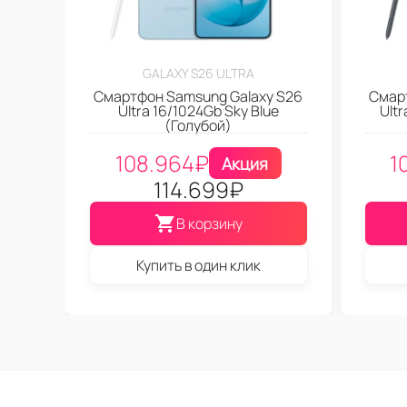
GALAXY S26 ULTRA
Смартфон Samsung Galaxy S26
Смар
Ultra 16/1024Gb Sky Blue
Ultr
(Голубой)
108.964
₽
1
Акция
114.699
₽
В корзину
Купить в один клик