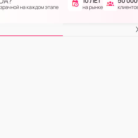
IDA?
10 ЛЕТ
50 000
на рынке
клиенто
озрачной на каждом этапе