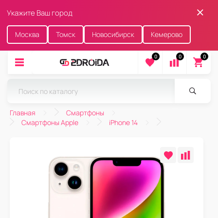
Укажите Ваш город
Москва
Томск
Новосибирск
Кемерово
0
0
0
Главная
Смартфоны
Смартфоны Apple
iPhone 14