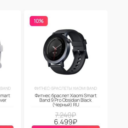
10%
 BAND
ФИТНЕС-БРАСЛЕТЫ XIAOMI BAND
Smart
Фитнес браслет Xiaomi Smart
lver
Band 9 Pro Obsidian Black
(Черный) RU
7.240
₽
6.499
₽