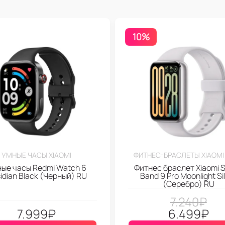
10%
УМНЫЕ ЧАСЫ XIAOMI
ФИТНЕС-БРАСЛЕТЫ XIAOMI
ые часы Redmi Watch 6
Фитнес браслет Xiaomi 
idian Black (Черный) RU
Band 9 Pro Moonlight Si
(Серебро) RU
7.240
₽
7.999
₽
6.499
₽