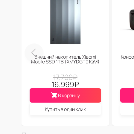
Внешний накопитель Xiaomi
Консо
Mobile SSD 1TB (XMYDGT01QM)
17.700
₽
16.999
₽
В корзину
Купить в один клик