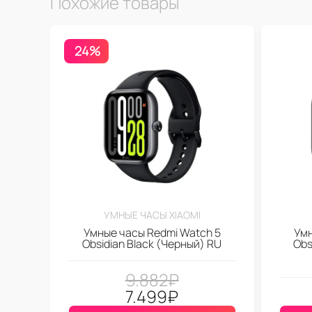
Похожие товары
24%
УМНЫЕ ЧАСЫ XIAOMI
Умные часы Redmi Watch 5
Умн
Obsidian Black (Черный) RU
Obs
9.882
₽
7.499
₽