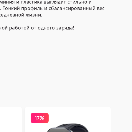
юминия и пластика выглядит стильно и
. Тонкий профиль и сбалансированный вес
седневной жизни.
ной работой от одного заряда!
17%
Бесп