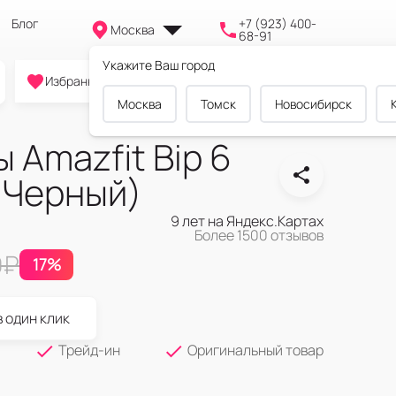
Блог
+7 (923) 400-
Москва
68-91
Укажите Ваш город
0
0
0
Избранное
Cравнение
Корзина
Москва
Томск
Новосибирск
 Amazfit Bip 6
 (Черный)
9 лет на Яндекс.Картах
Более 1500 отзывов
9
₽
17%
в один клик
Трейд-ин
Оригинальный товар