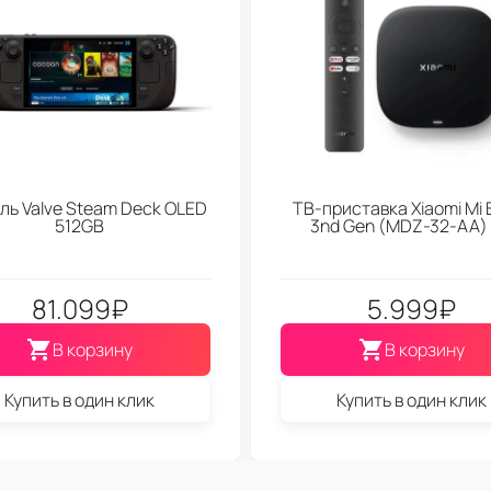
ль Valve Steam Deck OLED
ТВ-приставка Xiaomi Mi 
512GB
3nd Gen (МDZ-32-АА)
81.099
₽
5.999
₽
В корзину
В корзину
Купить в один клик
Купить в один клик