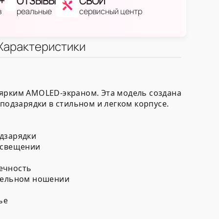
+
ОТЗЫВЫ
СВОЙ
в
реальные
сервисный центр
Характеристики
 ярким AMOLED-экраном. Эта модель создана
подзарядки в стильном и легком корпусе.
одзарядки
освещении
ечность
тельном ношении
ье