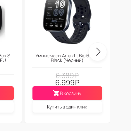
Box S
Умные часы Amazfit Bip 6 Soft
 EU
Black (Черный)
8.389
₽
6.999
₽
В корзину
Купить в один клик