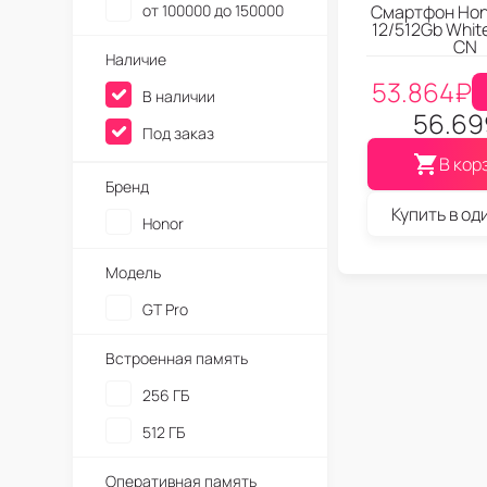
от 100000 до 150000
Смартфон Hon
12/512Gb Whit
CN
Наличие
53.864
₽
В наличии
56.69
Под заказ
В кор
Бренд
Купить в од
Honor
Модель
GT Pro
Встроенная память
256 ГБ
512 ГБ
Оперативная память