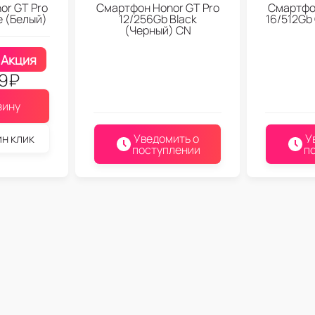
or GT Pro
Смартфон Honor GT Pro
Смартфон
e (Белый)
12/256Gb Black
16/512Gb
(Черный) CN
Акция
9
₽
зину
ин клик
Уведомить о
У
поступлении
п