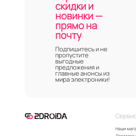
скидки и
новинки —
прямо на
почту
Подпишитесь и не
пропустите
выгодные
предложения и
главные анонсы из
мира электроники!
Серви
Наши маг
Доставка 