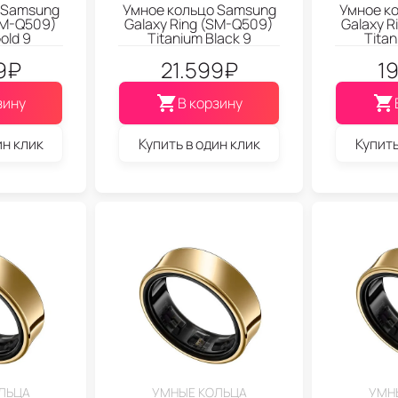
 Samsung
Умное кольцо Samsung
Умное к
SM-Q509)
Galaxy Ring (SM-Q509)
Galaxy R
old 9
Titanium Black 9
Titan
9
₽
21.599
₽
1
зину
В корзину
ин клик
Купить в один клик
Купить
ЛЬЦА
УМНЫЕ КОЛЬЦА
УМН