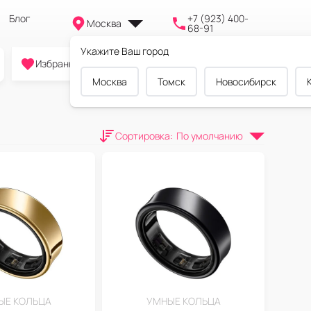
Блог
+7 (923) 400-
Москва
68-91
Укажите Ваш город
0
0
0
Избранное
Cравнение
Корзина
Москва
Томск
Новосибирск
Сортировка
:
По умолчанию
ЫЕ КОЛЬЦА
УМНЫЕ КОЛЬЦА