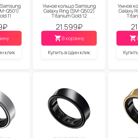
 Samsung
Умное кольцо Samsung
Умное к
SM-Q501)
Galaxy Ring (SM-Q502)
Galaxy 
old 11
Titanium Gold 12
Titan
9
₽
21.599
₽
2
зину
В корзину
ин клик
Купить в один клик
Купить