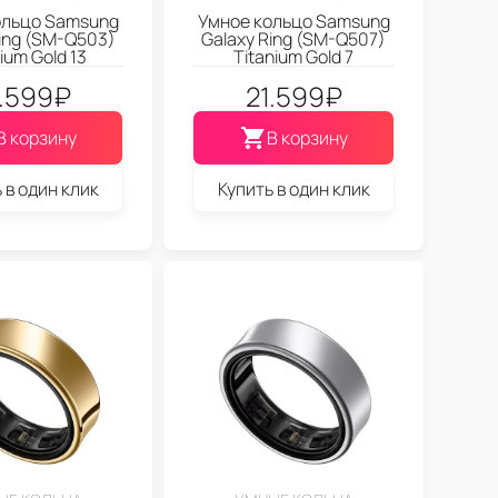
ольцо Samsung
Умное кольцо Samsung
Ring (SM-Q503)
Galaxy Ring (SM-Q507)
ium Gold 13
Titanium Gold 7
1.599
₽
21.599
₽
В корзину
В корзину
 в один клик
Купить в один клик