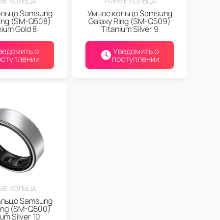
ЫЕ КОЛЬЦА
УМНЫЕ КОЛЬЦА
ольцо Samsung
Умное кольцо Samsung
Ring (SM-Q508)
Galaxy Ring (SM-Q509)
nium Gold 8
Titanium Silver 9
ведомить о
Уведомить о
оступлении
поступлении
ЫЕ КОЛЬЦА
ольцо Samsung
ing (SM-Q500)
um Silver 10