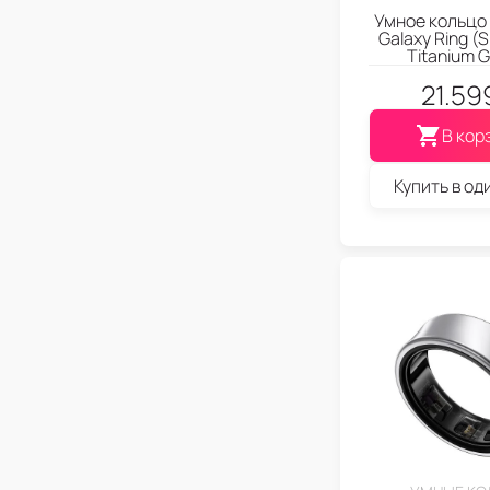
Умное кольцо
Galaxy Ring (
Titanium G
21.59
В кор
Купить в од