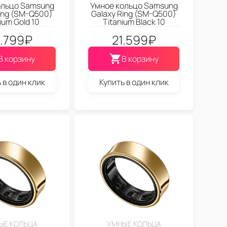
ольцо Samsung
Умное кольцо Samsung
ing (SM-Q500)
Galaxy Ring (SM-Q500)
ium Gold 10
Titanium Black 10
9.799
₽
21.599
₽
В корзину
В корзину
 в один клик
Купить в один клик
ЫЕ КОЛЬЦА
УМНЫЕ КОЛЬЦА