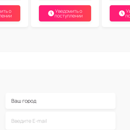
ить о
Уведомить о
У
лении
поступлении
п