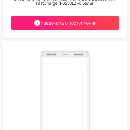
FastCharge (PB200LZM) Белый
Уведомить о поступлении