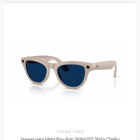
УМНЫЕ ОЧКИ
Умные очки Meta Ray-Ban (RW4010) Shiny Chalky