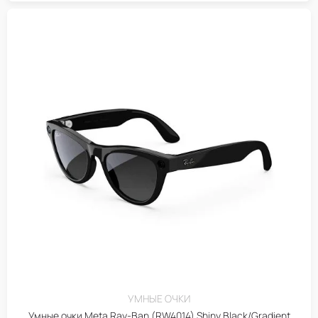
УМНЫЕ ОЧКИ
Умные очки Meta Ray-Ban (RW4014) Shiny Black/Gradient