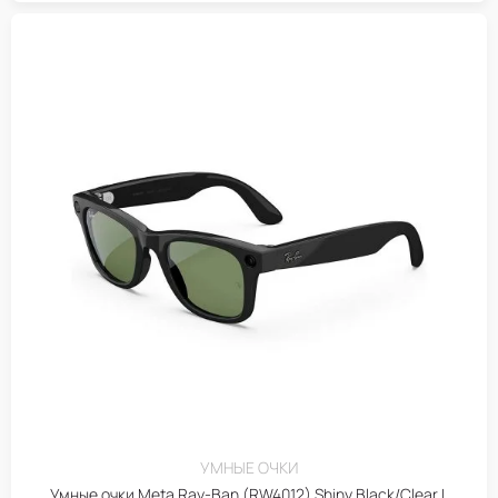
УМНЫЕ ОЧКИ
Умные очки Meta Ray-Ban (RW4012) Shiny Black/Clear L