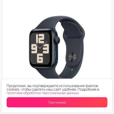
Продолжая, вы подтверждаете использование файлов
cookies, чтобы сделать наш сайт удобнее. Подробнее в
политике обработки персональных данных
APPLE WATCH SE 2024
Принимаю
Умные часы Apple Watch SE 2024 44mm Midnight Black
M/L (US)