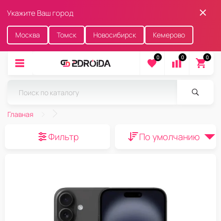
Укажите Ваш город
Москва
Томск
Новосибирск
Кемерово
0
0
0
Главная
Фильтр
По умолчанию